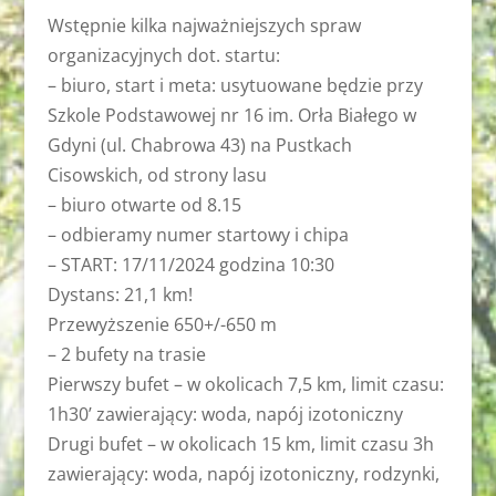
Wstępnie kilka najważniejszych spraw
organizacyjnych dot. startu:
– biuro, start i meta: usytuowane będzie przy
Szkole Podstawowej nr 16 im. Orła Białego w
Gdyni (ul. Chabrowa 43) na Pustkach
Cisowskich, od strony lasu
– biuro otwarte od 8.15
– odbieramy numer startowy i chipa
– START: 17/11/2024 godzina 10:30
Dystans: 21,1 km!
Przewyższenie 650+/-650 m
– 2 bufety na trasie
Pierwszy bufet – w okolicach 7,5 km, limit czasu:
1h30’ zawierający: woda, napój izotoniczny
Drugi bufet – w okolicach 15 km, limit czasu 3h
zawierający: woda, napój izotoniczny, rodzynki,