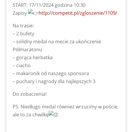
START: 17/11/2024 godzina 10:30
Zapisy
http://competit.pl/zgloszenie/1109/
Na trasie:
– 2 bufety
– solidny medal na mecie za ukończenie
Półmaratonu
– gorąca herbatka
– ciacho
– makaronik od naszego sponsora
– puchary i nagrody dla najlepszych 3
Do zobaczenia!
PS. Niedługo medal również wrzucimy w poście,
ale to za chwilkę