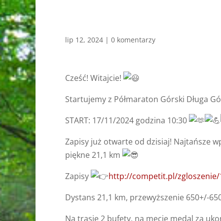
lip 12, 2024
|
0 komentarzy
Cześć! Witajcie!
Startujemy z Półmaraton Górski Długa Gór
START: 17/11/2024 godzina 10:30
Zapisy już otwarte od dzisiaj! Najtańsze w
piękne 21,1 km
Zapisy
http://competit.pl/zgloszenie
Dystans 21,1 km, przewyższenie 650+/-65
Na trasie 2 bufety, na mecie medal za uk