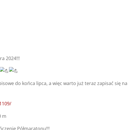
a 2024!!!
pisowe do końca lipca, a więc warto już teraz zapisać się na
/1109/
0 m
ończenie Półmaratonu!!!