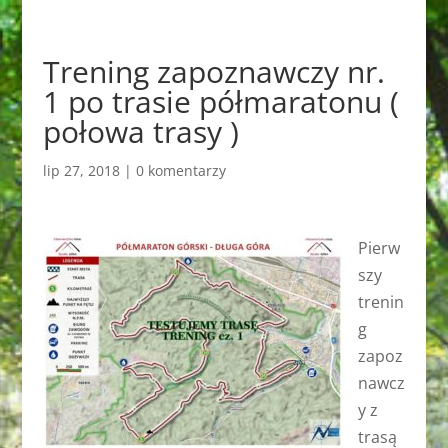
Trening zapoznawczy nr.
1 po trasie półmaratonu (
połowa trasy )
lip 27, 2018
|
0 komentarzy
Pierw
szy
trenin
g
zapoz
nawcz
y z
trasą