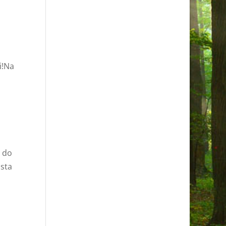
i!Na
o do
ista